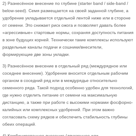
2) Разнесённое внесение по глубине (starter band / side-band /
below-seed). Семя размещается на своей заданной глубине, а
удобрение укладывается отдельной лентой ниже или в стороне
от семени. Это снижает риск ожога и позволяет давать более
«агрессивные» стартовые нормы, сохраняя доступность питания
в зоне будущих корней. Технически такие комплексы используют
раздельные каналы подачи и сошники/внесители,
формирующие две зоны укладки.
3) Разнесённое внесение в отдельный ряд (междурядное или
соседнее внесение). Удобрение вносится отдельным рабочим
органом в соседний ряд или в междурядье относительно
семенного ряда. Такой подход особенно удобен для технологий,
где нужно отделить питание от семени на максимальную
дистанцию, а также при работе с высокими нормами фосфорно-
калийных или комплексных удобрений. При этом важно
согласовать схему рядков и обеспечить стабильность глубины
обеих операций.
4) Комбинированное внесение (двухзонное или