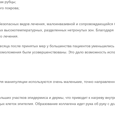
ак рубцы;
го покрова;
 безопасных видов лечения, малоинвазивной и сопровождающейся
ных высокотемпературных, разделенных нетронутых зон. Благодаря
о лечения.
месяца после принятых мер у большинства пациентов уменьшились 
 омоложения были усовершенствованы. Это дало возможность исп
ля манипуляции используются очень маленькие, точно направленн
ьших участков эпидермиса и дермы, что приводит к нагреву внутр
ых клеток эпителия. Образование коллагена идет рука об руку с 