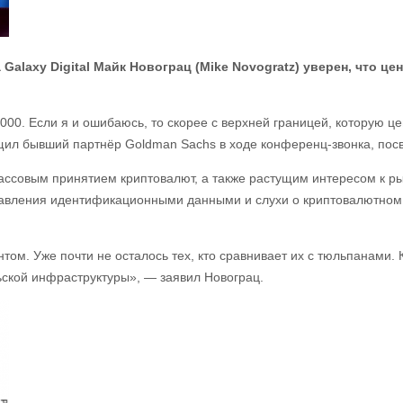
 Galaxy Digital Майк Новограц (Mike Novogratz) уверен, что ц
000. Если я и ошибаюсь, то скорее с верхней границей, которую ц
щил бывший партнёр Goldman Sachs в ходе конференц-звонка, пос
ассовым принятием криптовалют, а также растущим интересом к ры
управления идентификационными данными и слухи о криптовалютном
том. Уже почти не осталось тех, кто сравнивает их с тюльпанами.
ской инфраструктуры», — заявил Новограц.