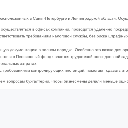
расположенных в Санкт-Петербурге и Ленинградской области. Осу
т осуществляться в офисах компаний, проводится удаленно посред
ответствовать требованиям налоговой службы, без риска штрафны
екущую документацию в полном порядке. Особенно это важно для 
налогов и в Пенсионный фонд является трудоемкой повседневной з
иональных затратах.
 с требованиями контролирующих инстанций, помогают сдавать ито
сем вопросам бухгалтерии, чтобы бизнесмены делали меньше ошиб