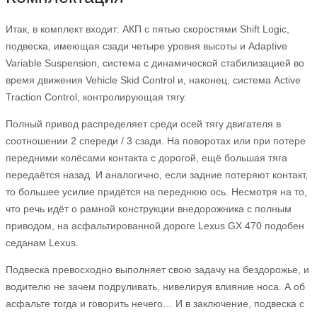
Итак, в комплект входит: АКП с пятью скоростями Shift Logic,
подвеска, имеющая сзади четыре уровня высоты и Adaptive
Variable Suspension, система с динамической стабилизацией во
время движения Vehicle Skid Control и, наконец, система Active
Traction Control, контролирующая тягу.
Полный привод распределяет среди осей тягу двигателя в
соотношении 2 спереди / 3 сзади. На поворотах или при потере
передними колёсами контакта с дорогой, ещё большая тяга
передаётся назад. И аналогично, если задние потеряют контакт,
то большее усилие придётся на переднюю ось. Несмотря на то,
что речь идёт о рамной конструкции внедорожника с полным
приводом, на асфальтированной дороге Lexus GX 470 подобен
седанам Lexus.
Подвеска превосходно выполняет свою задачу на бездорожье, и
водителю не зачем подруливать, нивелируя влияние носа. А об
асфальте тогда и говорить нечего… И в заключение, подвеска с