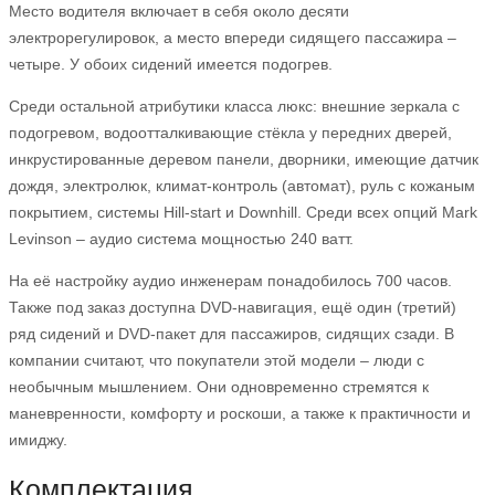
Место водителя включает в себя около десяти
электрорегулировок, а место впереди сидящего пассажира –
четыре. У обоих сидений имеется подогрев.
Среди остальной атрибутики класса люкс: внешние зеркала с
подогревом, водоотталкивающие стёкла у передних дверей,
инкрустированные деревом панели, дворники, имеющие датчик
дождя, электролюк, климат-контроль (автомат), руль с кожаным
покрытием, системы Hill-start и Downhill. Среди всех опций Mark
Levinson – аудио система мощностью 240 ватт.
На её настройку аудио инженерам понадобилось 700 часов.
Также под заказ доступна DVD-навигация, ещё один (третий)
ряд сидений и DVD-пакет для пассажиров, сидящих сзади. В
компании считают, что покупатели этой модели – люди с
необычным мышлением. Они одновременно стремятся к
маневренности, комфорту и роскоши, а также к практичности и
имиджу.
Комплектация