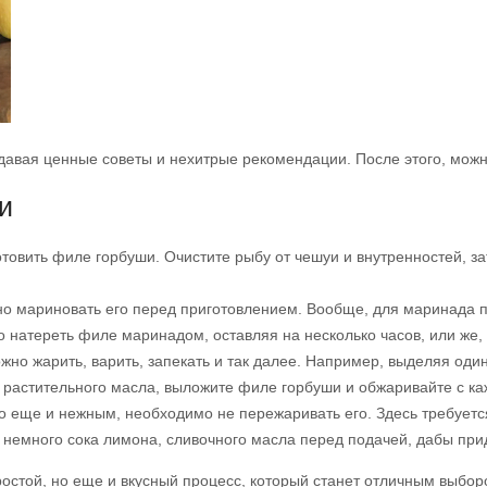
 давая ценные советы и нехитрые рекомендации. После этого, мож
и
овить филе горбуши. Очистите рыбу от чешуи и внутренностей, зат
 мариновать его перед приготовлением. Вообще, для маринада при
о натереть филе маринадом, оставляя на несколько часов, или же, 
но жарить, варить, запекать и так далее. Например, выделяя один 
 растительного масла, выложите филе горбуши и обжаривайте с ка
о еще и нежным, необходимо не пережаривать его. Здесь требует
немного сока лимона, сливочного масла перед подачей, дабы прид
простой, но еще и вкусный процесс, который станет отличным выбо