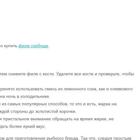
но купить
филе горбуши
.
ем снимите филе с кости. Удалите все кости и проверьте, чтобы
нято использовать смесь из лимонного сока, как и оливкового
на ночь в холодильнике.
из самых популярных способов, то это и есть, жарка на
ждой стороны до золотистой корочки.
ся пристальное внимание обращать на время жарки, не
ать более яркий вкус.
ром для приготовления рыбного блюда. Так что, следуя простым