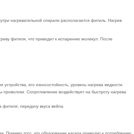
утри нагревательной спирали располагается фитиль. Нагрев
греву фитиля, что приводит к испарению молекул. После
устройства, его износостойкость, уровень нагрева жидкости.
ы проволоки. Сопротивление воздействует на быстроту нагрева
 фитиля, передачу вкуса вейпа.
и. Помимо того, что образование нагара приводит к потреблению