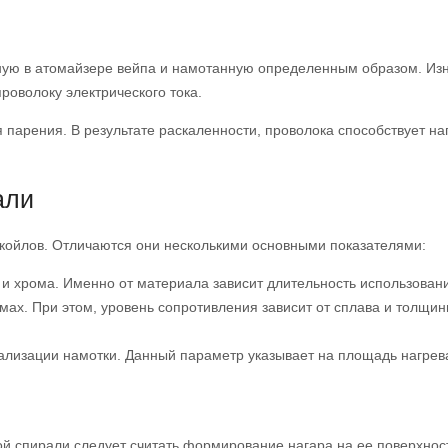
ную в атомайзере вейпа и намотанную определенным образом. Изн
роволоку электрического тока.
парения. В результате раскаленности, проволока способствует на
али
койлов. Отличаются они несколькими основными показателями:
 хрома. Именно от материала зависит длительность использования 
мах. При этом, уровень сопротивления зависит от сплава и толщин
еализации намотки. Данный параметр указывает на площадь нагрева
 спирали следует считать формирование нагара на ее поверхност